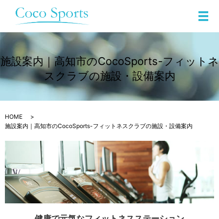
メ
施設案内｜高知市のCocoSports-フィットネ
スクラブの施設・設備案内
HOME
施設案内｜高知市のCocoSports-フィットネスクラブの施設・設備案内
健康で元気なフィットネスステーション