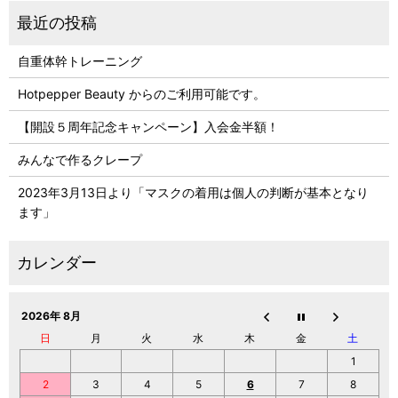
自重体幹トレーニング
Hotpepper Beauty からのご利用可能です。
【開設５周年記念キャンペーン】入会金半額！
みんなで作るクレープ
2023年3月13日より「マスクの着用は個人の判断が基本となり
ます」
2026年 8月
日
月
火
水
木
金
土
1
2
3
4
5
6
7
8