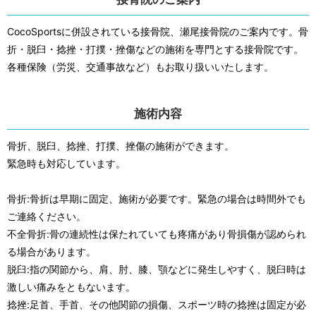
CocoSportsに併設されている接骨院、瀬尾接骨院のご案内です。骨
折・脱臼・捻挫・打撲・挫傷などの施術を専門とする接骨院です。
各種保険（労災、交通事故など）もお取り扱いいたします。
施術内容
骨折、脱臼、捻挫、打撲、挫傷の施術ができます。
緊急時も対応しています。
骨折:骨折は早期に固定、施術が必要です。緊急の場合は時間外でも
ご連絡ください。
不全骨折:骨の連続性は保たれていても疼痛があり骨損傷が認められ
る場合があります。
脱臼:指の関節から、肩、肘、膝、顎などに発生しやすく、脱臼時は
激しい痛みをともないます。
捻挫:足首、手首、その他関節の損傷、スポーツ時の捻挫は固定が必