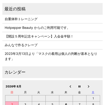
自重体幹トレーニング
Hotpepper Beauty からのご利用可能です。
【開設５周年記念キャンペーン】入会金半額！
みんなで作るクレープ
2023年3月13日より「マスクの着用は個人の判断が基本となり
ます」
2026年 8月
日
月
火
水
木
金
土
1
2
3
4
5
6
7
8