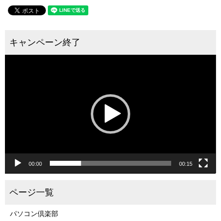
動
画
プ
レ
ー
ヤ
ー
00:00
00:15
パソコン倶楽部