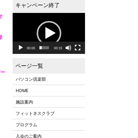
せ
動
画
プ
レ
程
ー
ヤ
00:00
00:15
ー
ザー
パソコン倶楽部
HOME
施設案内
フィットネスクラブ
プログラム
入会のご案内