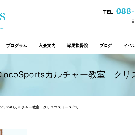
088-
TEL
営
プログラム
入会案内
瀬尾接骨院
ブログ
イベ
ＣocoSportsカルチャー教室 
ocoSportsカルチャー教室 クリスマスリース作り