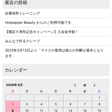
自重体幹トレーニング
Hotpepper Beauty からのご利用可能です。
【開設５周年記念キャンペーン】入会金半額！
みんなで作るクレープ
2023年3月13日より「マスクの着用は個人の判断が基本となり
ます」
2026年 8月
日
月
火
水
木
金
土
1
2
3
4
5
6
7
8
9
10
11
12
13
14
15