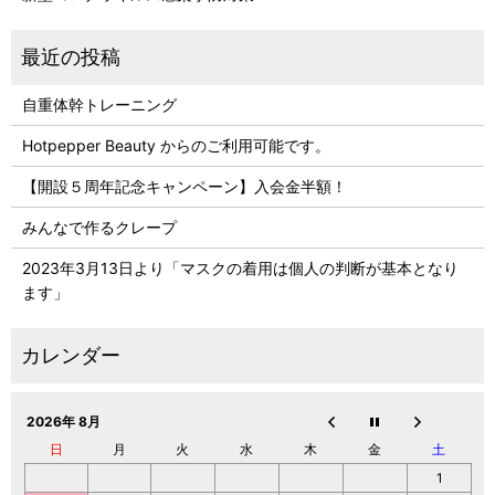
自重体幹トレーニング
Hotpepper Beauty からのご利用可能です。
【開設５周年記念キャンペーン】入会金半額！
みんなで作るクレープ
2023年3月13日より「マスクの着用は個人の判断が基本となり
ます」
2026年 8月
日
月
火
水
木
金
土
1