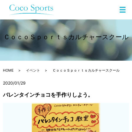
メ
ＣｏｃｏＳｐｏｒｔｓカルチャースクール
HOME
イベント
ＣｏｃｏＳｐｏｒｔｓカルチャースクール
2020/01/29
バレンタインチョコを手作りしよう。